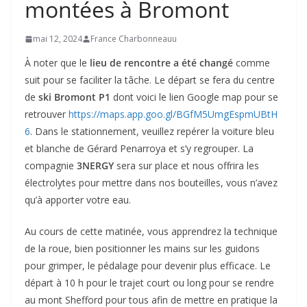
montées à Bromont
mai 12, 2024
France Charbonneauu
À noter que le
lieu de rencontre a été changé
comme
suit pour se faciliter la tâche. Le départ se fera du centre
de
ski Bromont P1
dont voici le lien Google map pour se
retrouver
https://maps.app.goo.gl/BGfM5UmgEspmUBtH
6
. Dans le stationnement, veuillez repérer la voiture bleu
et blanche de Gérard Penarroya et s’y regrouper. La
compagnie
3NERGY
sera sur place et nous offrira les
électrolytes pour mettre dans nos bouteilles, vous n’avez
qu’à apporter votre eau.
Au cours de cette matinée, vous apprendrez la technique
de la roue, bien positionner les mains sur les guidons
pour grimper, le pédalage pour devenir plus efficace. Le
départ à 10 h pour le trajet court ou long pour se rendre
au mont Shefford pour tous afin de mettre en pratique la