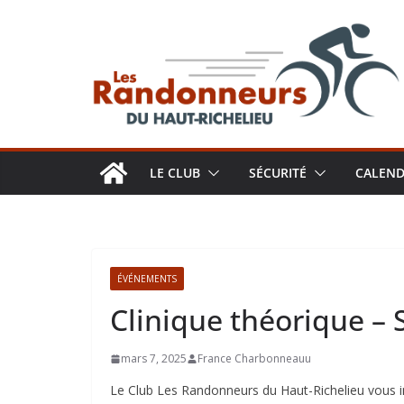
Aller
au
contenu
LE CLUB
SÉCURITÉ
CALEND
ÉVÉNEMENTS
Clinique théorique – S
mars 7, 2025
France Charbonneauu
Le Club Les Randonneurs du Haut-Richelieu vous i