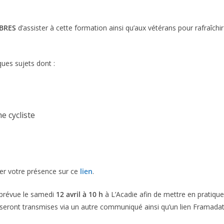
BRES
d’assister à cette formation ainsi qu’aux vétérans pour rafraîc
ues sujets dont :
e cycliste
rmer votre présence sur ce
lien
.
a prévue le samedi
12 avril à 10 h
à L’Acadie afin de mettre en pratique 
s seront transmises via un autre communiqué ainsi qu’un lien Framadat