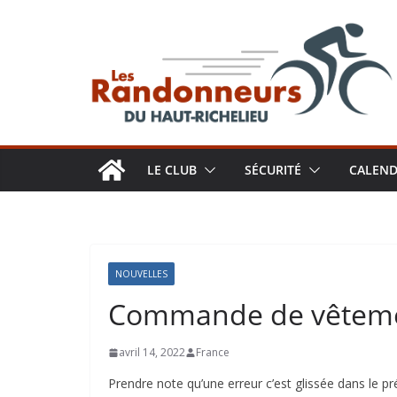
Aller
au
contenu
LE CLUB
SÉCURITÉ
CALEND
NOUVELLES
Commande de vêtement
avril 14, 2022
France
Prendre note qu’une erreur c’est glissée dans le