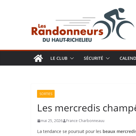
Aller
au
contenu
LE CLUB
SÉCURITÉ
CALEND
SORTIES
Les mercredis champê
mai 25, 2026
France Charbonneauu
La tendance se poursuit pour les
beaux mercredi