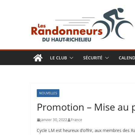
Aller
au
contenu
LE CLUB
SÉCURITÉ
CALEND
NOUVELLES
Promotion – Mise au p
janvier 30, 2022
France
Cycle LM est heureux d’offrir, aux membres des Ran