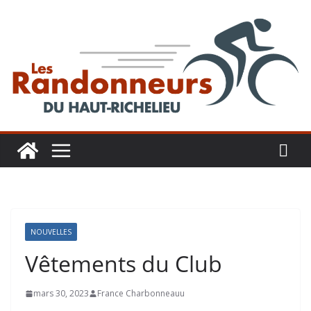
Aller
au
contenu
NOUVELLES
Vêtements du Club
mars 30, 2023
France Charbonneauu