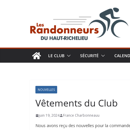
Aller
au
contenu
LE CLUB
SÉCURITÉ
CALEND
NOUVELLES
Vêtements du Club
juin 19, 2024
France Charbonneauu
Nous avons reçu des nouvelles pour la commande 