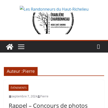
Aller
au
contenu
Auteur :
Pierre
ÉVÉNEMENTS
septembre 7, 2024
Pierre
Rappel – Concours de photos