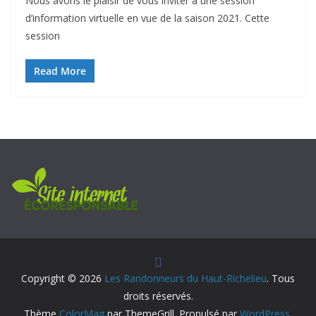
Nous avons le plaisir de vous inviter à une session
d’information virtuelle en vue de la saison 2021. Cette
session
Read More
Copyright © 2026
Les Randonneurs du Haut-Richelieu
. Tous
droits réservés.
Thème
ColorMag
par ThemeGrill. Propulsé par
WordPress
.