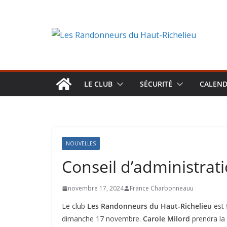
Aller
au
contenu
LE CLUB
SÉCURITÉ
CALEND
NOUVELLES
Conseil d’administrat
novembre 17, 2024
France Charbonneauu
Le club
Les Randonneurs du Haut-Richelieu
est 
dimanche 17 novembre.
Carole Milord
prendra la