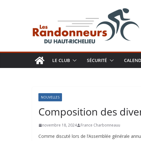
Aller
au
contenu
LE CLUB
SÉCURITÉ
CALEND
NOUVELLES
Composition des dive
novembre 18, 2024
France Charbonneauu
Comme discuté lors de l’Assemblée générale annue