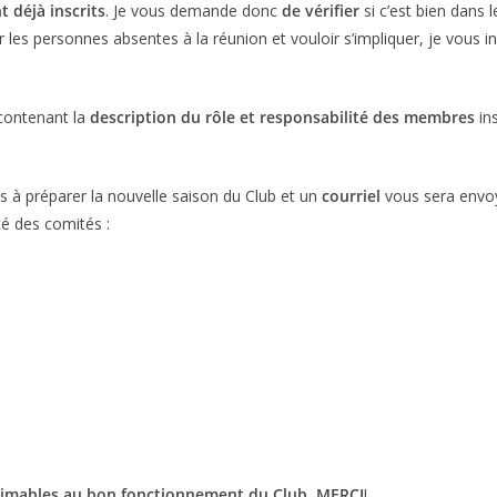
 déjà inscrits
. Je vous demande donc
de vérifier
si c’est bien dans
 les personnes absentes à la réunion et vouloir s’impliquer, je vous inv
contenant la
description du rôle et responsabilité des membres
in
à préparer la nouvelle saison du Club et un
courriel
vous sera envoy
té des comités :
stimables au bon fonctionnement du Club.
MERCI
!