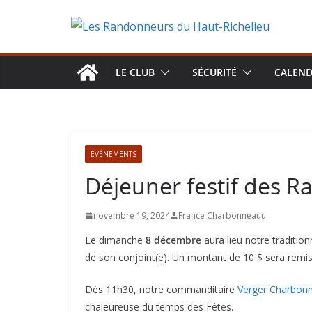
Aller
au
contenu
LE CLUB
SÉCURITÉ
CALEND
ÉVÉNEMENTS
Déjeuner festif des 
novembre 19, 2024
France Charbonneauu
Le dimanche
8 décembre
aura lieu notre traditi
de son conjoint(e). Un montant de 10 $ sera remi
Dès 11h30, notre commanditaire
Verger Charbon
chaleureuse du temps des Fêtes.