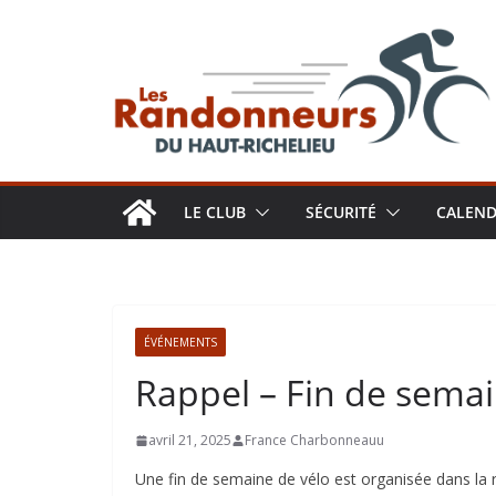
Aller
au
contenu
LE CLUB
SÉCURITÉ
CALEND
ÉVÉNEMENTS
Rappel – Fin de semai
avril 21, 2025
France Charbonneauu
Une fin de semaine de vélo est organisée dans la 