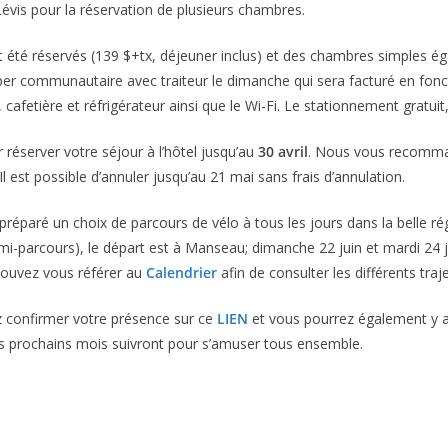
évis pour la réservation de plusieurs chambres.
 été réservés (139 $+tx, déjeuner inclus) et des chambres simples ég
r communautaire avec traiteur le dimanche qui sera facturé en fonct
afetière et réfrigérateur ainsi que le Wi-Fi. Le stationnement gratuit,
 réserver votre séjour à l’hôtel jusqu’au
30 avril
. Nous vous recomman
 est possible d’annuler jusqu’au 21 mai sans frais d’annulation.
réparé un choix de parcours de vélo à tous les jours dans la belle rég
(mi-parcours), le départ est à Manseau; dimanche 22 juin et mardi 24 ju
 pouvez vous référer au
Calendrier
afin de consulter les différents traje
z confirmer votre présence sur ce
LIEN
et vous pourrez également y 
s prochains mois suivront pour s’amuser tous ensemble.