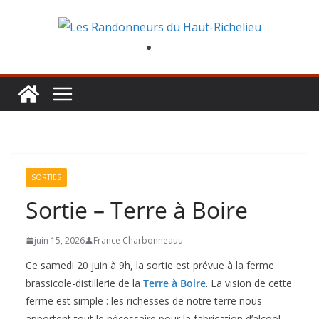
Aller
au
contenu
SORTIES
Sortie – Terre à Boire
juin 15, 2026
France Charbonneauu
Ce samedi 20 juin à 9h, la sortie est prévue à la ferme
brassicole-distillerie de la
Terre à Boire
. La vision de cette
ferme est simple : les richesses de notre terre nous
apportent tout le nécessaire pour la fabrication d’alcool.